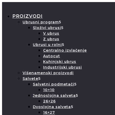
PROIZVODI
Ubrusni program
Složivi ubrusi
V ubrus
Z ubrus
Ubrusi u rolni
Centralno izvlačenje
Autocut
Kuhinjski ubrus
Industrijski ubrusi
Višenamenski proizvodi
Salvete
Salvetni podmetači
10×10
Jednoslojna salveta
26×26
Dvoslojna salveta
16×27