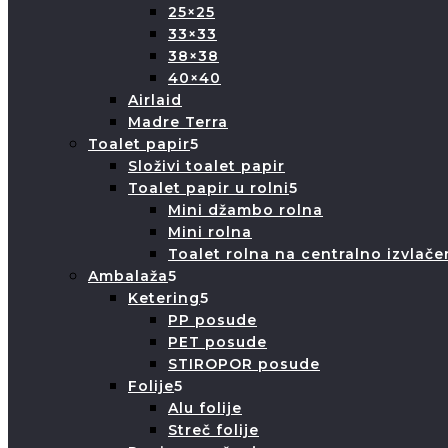
25×25
33×33
38×38
40×40
Airlaid
Madre Terra
Toalet papir
Složivi toalet papir
Toalet papir u rolni
Mini džambo rolna
Mini rolna
Toalet rolna na centralno izvlače
Ambalaža
Ketering
PP posude
PET posude
STIROPOR posude
Folije
Alu folije
Streč folije