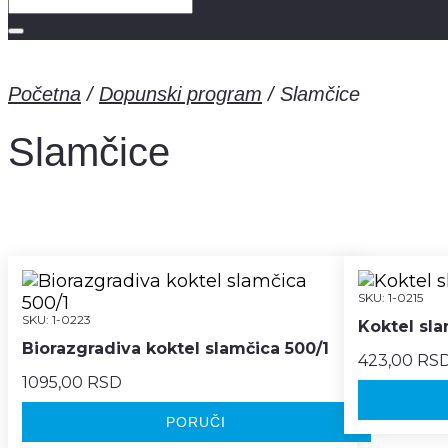
Početna
/
Dopunski program
/
Slamčice
Slamčice
SKU:
1-0215
SKU:
1-0223
Koktel sla
Biorazgradiva koktel slamčica 500/1
423,00 RS
1095,00 RSD
PORUČI