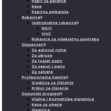
Papir za pečenje
Kese
Papirna ambalaža
Rukavice
Jednokratne rukavice
Nitril
Vinil
Rukavice za višekratnu upotrebu
Dispenzeri
Za autocut rolne
Za ubruse
Za toalet papir
Za sapun i penu
Za salvete
Profesionalna hemija
Sredstva za čišćenje
Pribor za čišćenje
Dopunski program
Vlažne i kozmetičke maramice
Kese za smeće
Slamčice