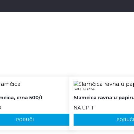
SKU:
1-0224
mčica, crna 500/1
Slamčica ravna u papiru
D
NA UPIT
PORUČI
PORUČ