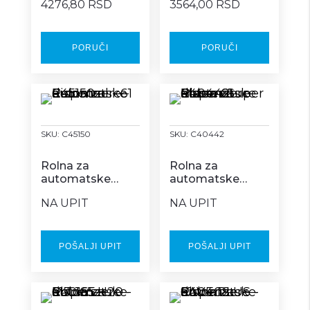
4276,80 RSD
3564,00 RSD
Superior 150
Superior 120
PORUČI
PORUČI
SKU:
C45150
SKU:
C40442
Rolna za
Rolna za
automatske
automatske
dispenzere – E-
dispenzere –
NA UPIT
NA UPIT
control – 6/1
Master Super
Blue – 6/1
POŠALJI UPIT
POŠALJI UPIT