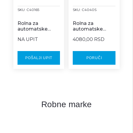
SKU:
C40165
SKU:
C4040S
Rolna za
Rolna za
automatske
automatske
dispenzere – MT
dispenzere –
NA UPIT
4080,00 RSD
165 H20 – 6/1
SAVE PLUS – 6/1
POŠALJI UPIT
PORUČI
Robne marke