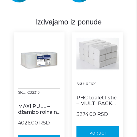
Izdvajamo iz ponude
SKU:
6-1109
SKU:
C32315
PHC toalet listić
– MULTI PACK
MAXI PULL –
COMFORT 200/1
džambo rolna na
3274,00 RSD
centralno
4026,00 RSD
izvlačenje 6/1
PORUČI