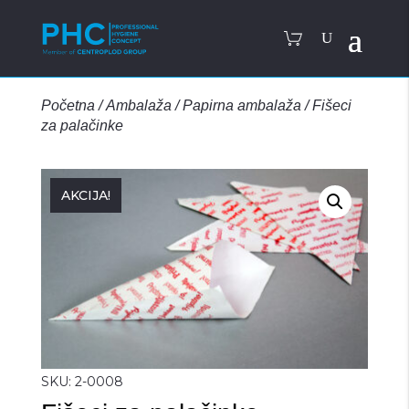
Početna
/
Ambalaža
/
Papirna ambalaža
/
Fišeci
za palačinke
AKCIJA!
SKU:
2-0008