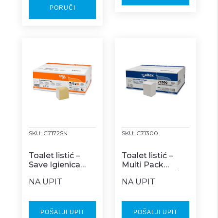
PORUČI
SKU:
C7172SN
SKU:
C71300
Toalet listić –
Toalet listić –
Save Igienica
Multi Pack
Interfold 40/1
COMFORT 36/1
NA UPIT
NA UPIT
POŠALJI UPIT
POŠALJI UPIT