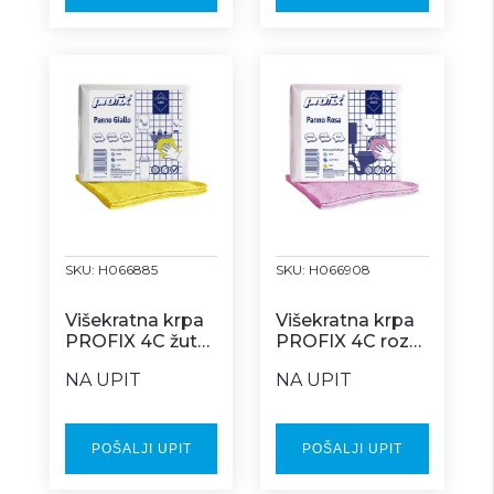
SKU:
H066885
SKU:
H066908
Višekratna krpa
Višekratna krpa
PROFIX 4C žuta
PROFIX 4C roza
Z box
Z box
NA UPIT
NA UPIT
POŠALJI UPIT
POŠALJI UPIT