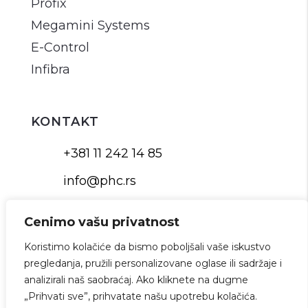
Profix
Megamini Systems
E-Control
Infibra
KONTAKT
+381 11 242 14 85
info@phc.rs
Cenimo vašu privatnost
Koristimo kolačiće da bismo poboljšali vaše iskustvo
©2026 PHC. Sva prava zadržana.
pregledanja, pružili personalizovane oglase ili sadržaje i
Politika privatnosti
analizirali naš saobraćaj. Ako kliknete na dugme
Web Development:
AWS Studio
„Prihvati sve”, prihvatate našu upotrebu kolačića.