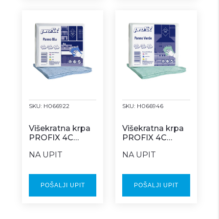
SKU:
H066922
SKU:
H066946
Višekratna krpa
Višekratna krpa
PROFIX 4C
PROFIX 4C
plava Z box
zelena Z box
NA UPIT
NA UPIT
POŠALJI UPIT
POŠALJI UPIT