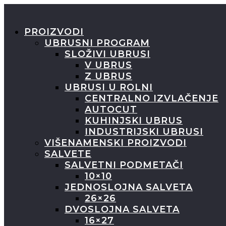
PROIZVODI
UBRUSNI PROGRAM
SLOŽIVI UBRUSI
V UBRUS
Z UBRUS
UBRUSI U ROLNI
CENTRALNO IZVLAČENJE
AUTOCUT
KUHINJSKI UBRUS
INDUSTRIJSKI UBRUSI
VIŠENAMENSKI PROIZVODI
SALVETE
SALVETNI PODMETAČI
10×10
JEDNOSLOJNA SALVETA
26×26
DVOSLOJNA SALVETA
16×27