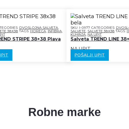
TEGORIES:
DVOSLOJNA SALVETA
,
SKU:
I-0977
CATEGORIES:
DVOSL
ETE 38X38
TAGS:
HORECA
,
INFIBRA
,
SALVETE
,
SALVETE 38X38
TAGS:
PIT
KUHINJA
,
NA UPIT
REND STRIPE 38×38 Plava
Salveta TREND LINE 38
NA UPIT
UPIT
POŠALJI UPIT
Robne marke