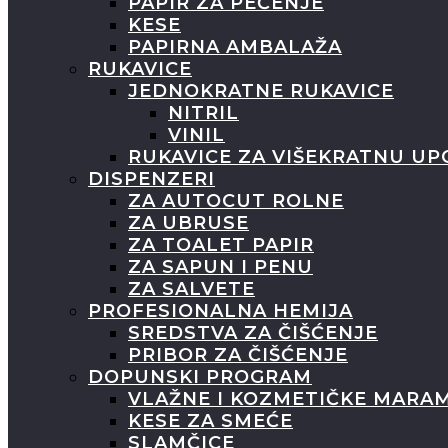
PAPIR ZA PEČENJE
KESE
PAPIRNA AMBALAŽA
RUKAVICE
JEDNOKRATNE RUKAVICE
NITRIL
VINIL
RUKAVICE ZA VIŠEKRATNU U
DISPENZERI
ZA AUTOCUT ROLNE
ZA UBRUSE
ZA TOALET PAPIR
ZA SAPUN I PENU
ZA SALVETE
PROFESIONALNA HEMIJA
SREDSTVA ZA ČIŠĆENJE
PRIBOR ZA ČIŠĆENJE
DOPUNSKI PROGRAM
VLAŽNE I KOZMETIČKE MARA
KESE ZA SMEĆE
SLAMČICE