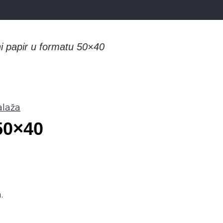
i papir u formatu 50×40
laža
50×40
.