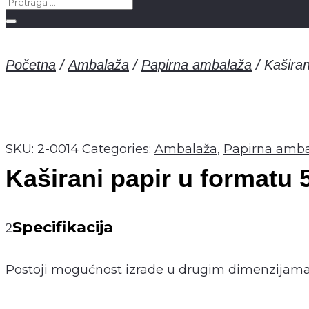
Početna
/
Ambalaža
/
Papirna ambalaža
/
Kaširan
SKU:
2-0014
Categories:
Ambalaža
,
Papirna amba
Kaširani papir u formatu 
Specifikacija
Postoji mogućnost izrade u drugim dimenzijama