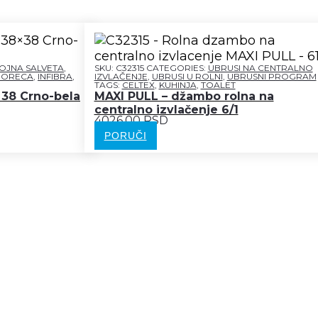
OJNA SALVETA
,
SKU:
C32315
CATEGORIES:
UBRUSI NA CENTRALNO
HORECA
,
INFIBRA
,
IZVLAČENJE
,
UBRUSI U ROLNI
,
UBRUSNI PROGRAM
TAGS:
CELTEX
,
KUHINJA
,
TOALET
×38 Crno-bela
MAXI PULL – džambo rolna na
centralno izvlačenje 6/1
4026,00 RSD
PORUČI