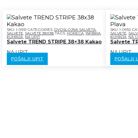
SKU:
I-0951
CATEGORIES:
DVOSLOJNA SALVETA
,
SKU:
I-0952
CA
SALVETE
,
SALVETE 38X38
TAGS:
HORECA
,
INFIBRA
,
SALVETE
,
SALV
KUHINJA
,
NA UPIT
KUHINJA
,
NA U
Salvete TREND STRIPE 38×38 Kakao
Salvete T
NA UPIT
NA UPIT
POŠALJI UPIT
POŠALJI 