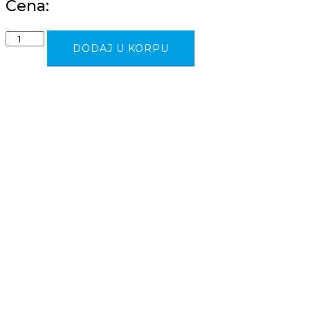
Cena:
Kaširani
DODAJ U KORPU
papir
u
formatu
50x40
quantity