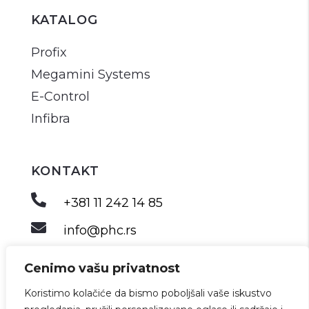
KATALOG
Profix
Megamini Systems
E-Control
Infibra
KONTAKT

+381 11 242 14 85

info@phc.rs
Cenimo vašu privatnost
Koristimo kolačiće da bismo poboljšali vaše iskustvo
©2026 PHC. Sva prava zadržana.