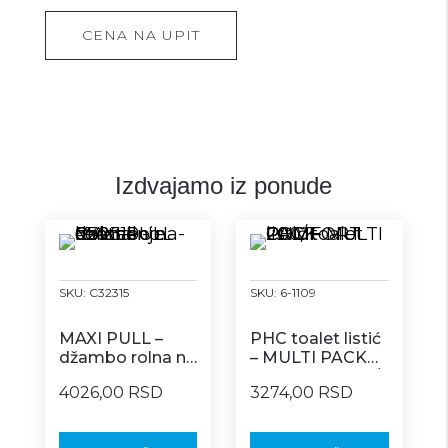
CENA NA UPIT
Izdvajamo iz ponude
SKU:
C32315
SKU:
6-1109
MAXI PULL –
PHC toalet listić
džambo rolna na
– MULTI PACK
centralno
COMFORT 200/1
4026,00 RSD
3274,00 RSD
izvlačenje 6/1