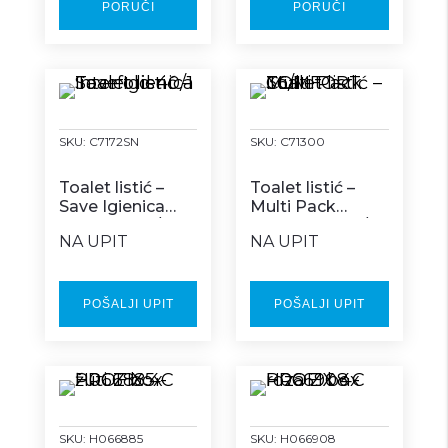
PORUČI
PORUČI
SKU:
C7172SN
SKU:
C71300
Toalet listić –
Toalet listić –
Save Igienica
Multi Pack
Interfold 40/1
COMFORT 36/1
NA UPIT
NA UPIT
POŠALJI UPIT
POŠALJI UPIT
SKU:
H066885
SKU:
H066908