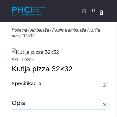
Početna
/
Ambalaža
/
Papirna ambalaža
/
Kutija
pizza 32×32
SKU:
1-0204
Kutija pizza 32×32
Specifikacija
Opis