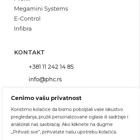
Megamini Systems
E-Control
Infibra
KONTAKT
+381 11 242 14 85
info@phc.rs
Cenimo vašu privatnost
Koristimo kolačiće da bismo poboljšali vaše iskustvo
©2026 PHC. Sva prava zadržana.
pregledanja, pružili personalizovane oglase ili sadržaje i
Politika privatnosti
analizirali naš saobraćaj. Ako kliknete na dugme
Web Development:
AWS Studio
„Prihvati sve”, prihvatate našu upotrebu kolačića.