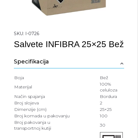
SKU:
I-0726
Salvete INFIBRA 25×25 Bež
Specifikacija
Boja
Bež
100%
Materijal
celuloza
Način spajanja
Bordura
Broj slojeva
2
Dimenzije (cm)
25×25
Broj komada u pakovanju
100
Broj pakovanja u
30
transportnoj kutiji