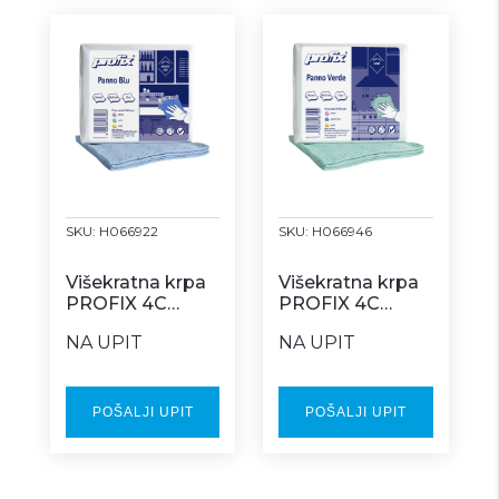
SKU:
H066922
SKU:
H066946
Višekratna krpa
Višekratna krpa
PROFIX 4C
PROFIX 4C
plava Z box
zelena Z box
NA UPIT
NA UPIT
POŠALJI UPIT
POŠALJI UPIT