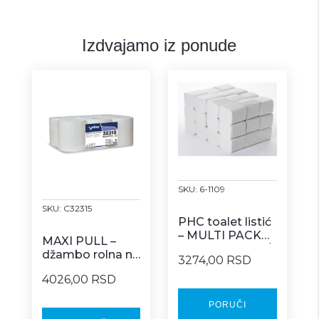
Izdvajamo iz ponude
SKU:
6-1109
SKU:
C32315
PHC toalet listić
– MULTI PACK
MAXI PULL –
COMFORT 200/1
džambo rolna na
3274,00 RSD
centralno
4026,00 RSD
izvlačenje 6/1
PORUČI