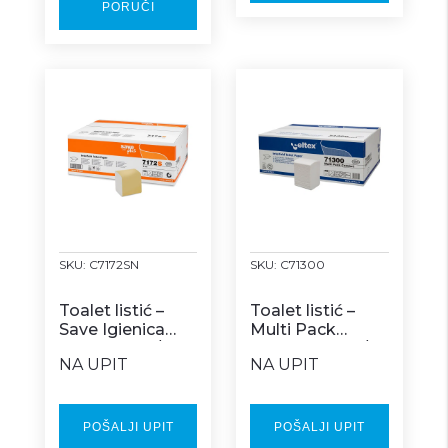
PORUČI
SKU:
C7172SN
SKU:
C71300
Toalet listić –
Toalet listić –
Save Igienica
Multi Pack
Interfold 40/1
COMFORT 36/1
NA UPIT
NA UPIT
POŠALJI UPIT
POŠALJI UPIT