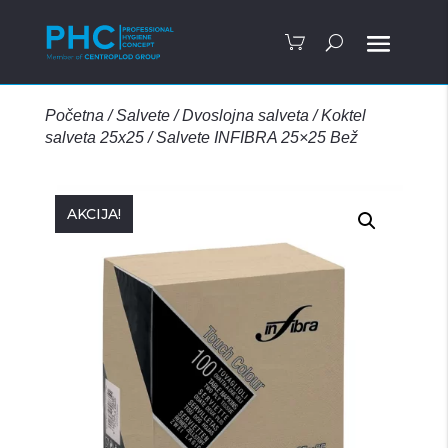
Početna
/
Salvete
/
Dvoslojna salveta
/
Koktel
salveta 25x25
/
Salvete INFIBRA 25×25 Bež
AKCIJA!