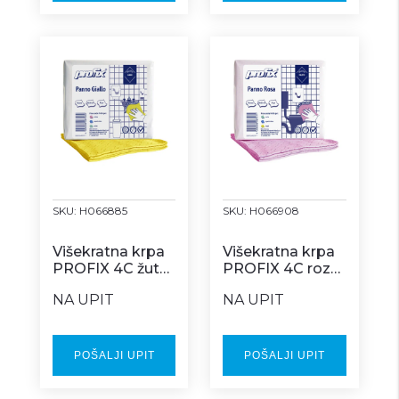
SKU:
H066885
SKU:
H066908
Višekratna krpa
Višekratna krpa
PROFIX 4C žuta
PROFIX 4C roza
Z box
Z box
NA UPIT
NA UPIT
POŠALJI UPIT
POŠALJI UPIT