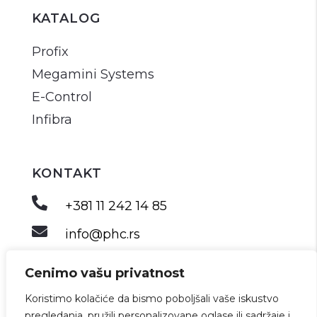
KATALOG
Profix
Megamini Systems
E-Control
Infibra
KONTAKT

+381 11 242 14 85

info@phc.rs
Cenimo vašu privatnost
Koristimo kolačiće da bismo poboljšali vaše iskustvo
©2026 PHC. Sva prava zadržana.
pregledanja, pružili personalizovane oglase ili sadržaje i