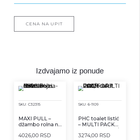
CENA NA UPIT
Izdvajamo iz ponude
SKU:
C32315
SKU:
6-1109
MAXI PULL –
PHC toalet listić
džambo rolna na
– MULTI PACK
centralno
COMFORT 200/1
4026,00 RSD
3274,00 RSD
izvlačenje 6/1