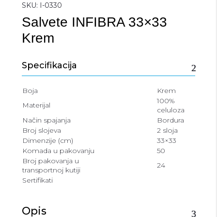
SKU:
I-0330
Salvete INFIBRA 33×33
Krem
Specifikacija
Boja
Krem
100%
Materijal
celuloza
Način spajanja
Bordura
Broj slojeva
2 sloja
Dimenzije (cm)
33×33
Komada u pakovanju
50
Broj pakovanja u
24
transportnoj kutiji
Sertifikati
Opis