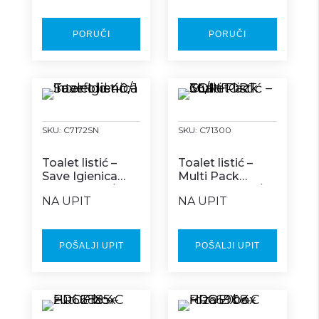
PORUČI
PORUČI
SKU:
C7172SN
SKU:
C71300
Toalet listić –
Toalet listić –
Save Igienica
Multi Pack
Interfold 40/1
COMFORT 36/1
NA UPIT
NA UPIT
POŠALJI UPIT
POŠALJI UPIT