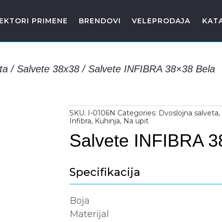
EKTORI PRIMENE
BRENDOVI
VELEPRODAJA
KAT
ta
/
Salvete 38x38
/
Salvete INFIBRA 38×38 Bela
SKU:
I-0106N
Categories:
Dvoslojna salveta
Infibra
,
Kuhinja
,
Na upit
Salvete INFIBRA 3
Specifikacija
Boja
Materijal