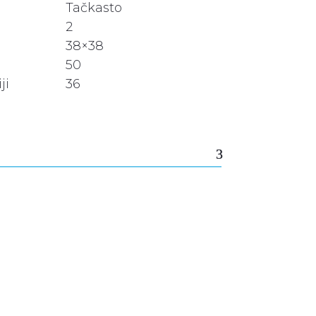
Tačkasto
2
38×38
50
ji
36