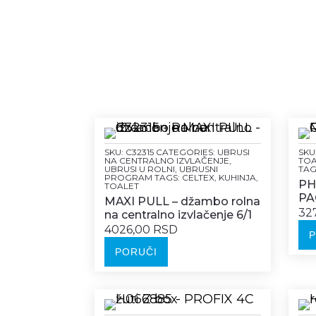
SKU:
C32315
CATEGORIES:
UBRUSI
SKU
NA CENTRALNO IZVLAČENJE
,
TOA
UBRUSI U ROLNI
,
UBRUSNI
TAG
PROGRAM
TAGS:
CELTEX
,
KUHINJA
,
PHC
TOALET
PA
MAXI PULL – džambo rolna
32
na centralno izvlačenje 6/1
4026,00 RSD
PORUČI