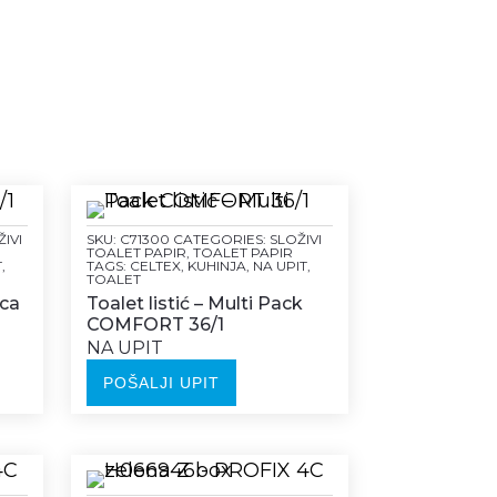
IVI
SKU:
C71300
CATEGORIES:
SLOŽIVI
TOALET PAPIR
,
TOALET PAPIR
T
,
TAGS:
CELTEX
,
KUHINJA
,
NA UPIT
,
TOALET
ica
Toalet listić – Multi Pack
COMFORT 36/1
NA UPIT
POŠALJI UPIT