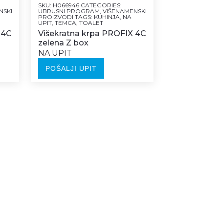
SKU:
H066946
CATEGORIES:
NSKI
UBRUSNI PROGRAM
,
VIŠENAMENSKI
PROIZVODI
TAGS:
KUHINJA
,
NA
UPIT
,
TEMCA
,
TOALET
 4C
Višekratna krpa PROFIX 4C
zelena Z box
NA UPIT
POŠALJI UPIT