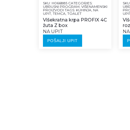
SKU:
H066885
CATEGORIES:
SKU
UBRUSNI PROGRAM
,
VIŠENAMENSKI
UB
PROIZVODI
TAGS:
KUHINJA
,
NA
PRO
UPIT
,
TEMCA
,
TOALET
UPI
Višekratna krpa PROFIX 4C
Vi
žuta Z box
ro
NA UPIT
NA
POŠALJI UPIT
P