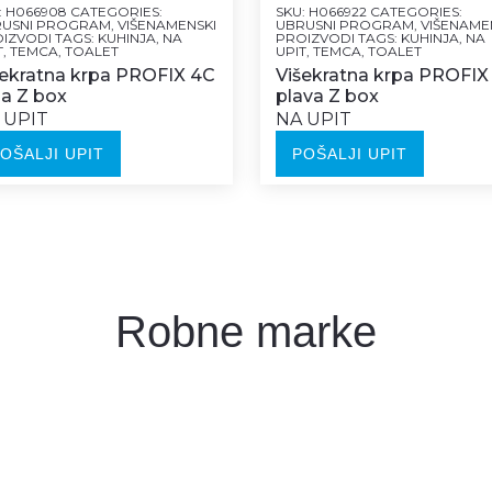
:
H066908
CATEGORIES:
SKU:
H066922
CATEGORIES:
RUSNI PROGRAM
,
VIŠENAMENSKI
UBRUSNI PROGRAM
,
VIŠENAME
IZVODI
TAGS:
KUHINJA
,
NA
PROIZVODI
TAGS:
KUHINJA
,
NA
T
,
TEMCA
,
TOALET
UPIT
,
TEMCA
,
TOALET
šekratna krpa PROFIX 4C
Višekratna krpa PROFIX
za Z box
plava Z box
 UPIT
NA UPIT
OŠALJI UPIT
POŠALJI UPIT
Robne marke