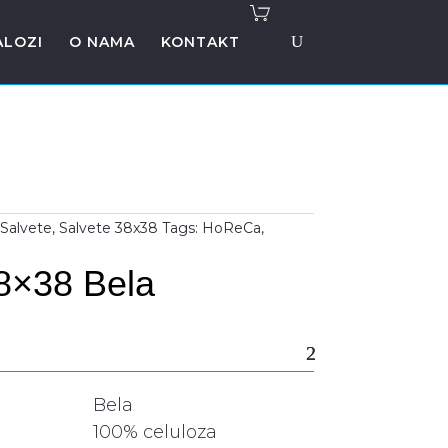
ALOZI
O NAMA
KONTAKT
,
Salvete
,
Salvete 38x38
Tags:
HoReCa
,
8×38 Bela
Bela
100% celuloza