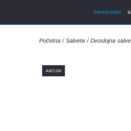
PROIZVODI
S
Početna
/
Salvete
/
Dvoslojna salve
AKCIJA!