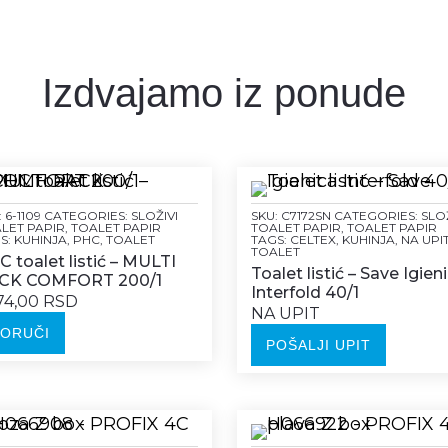
Izdvajamo iz ponude
:
6-1109
CATEGORIES:
SLOŽIVI
SKU:
C7172SN
CATEGORIES:
SLOŽ
LET PAPIR
,
TOALET PAPIR
TOALET PAPIR
,
TOALET PAPIR
S:
KUHINJA
,
PHC
,
TOALET
TAGS:
CELTEX
,
KUHINJA
,
NA UPI
TOALET
 toalet listić – MULTI
Toalet listić – Save Igien
CK COMFORT 200/1
Interfold 40/1
74,00 RSD
NA UPIT
PORUČI
POŠALJI UPIT