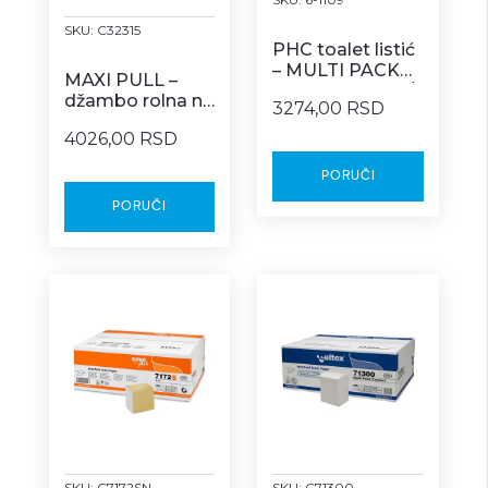
SKU:
C32315
PHC toalet listić
– MULTI PACK
MAXI PULL –
COMFORT 200/1
džambo rolna na
3274,00 RSD
centralno
4026,00 RSD
izvlačenje 6/1
PORUČI
PORUČI
SKU:
C7172SN
SKU:
C71300