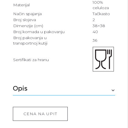
100%
Materijal
celuloza
Način spajanja
Tačkasto
Broj slojeva
2
Dimenzije (cm)
38×38
Broj komada u pakovanju
40
Broj pakovanja u
36
transportnoj kutiji
Sertifikati za hranu
Opis
CENA NA UPIT