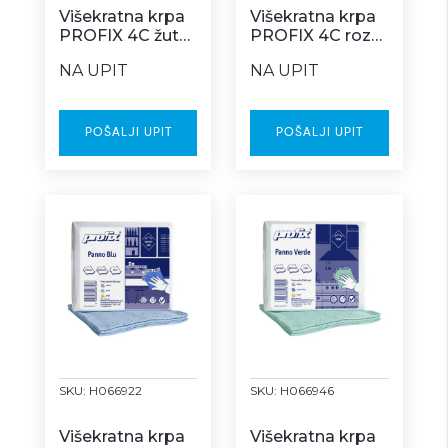
Višekratna krpa
Višekratna krpa
PROFIX 4C žuta
PROFIX 4C roza
Z box
Z box
NA UPIT
NA UPIT
POŠALJI UPIT
POŠALJI UPIT
SKU:
H066922
SKU:
H066946
Višekratna krpa
Višekratna krpa