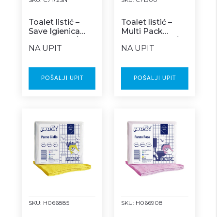
Toalet listić –
Toalet listić –
Save Igienica
Multi Pack
Interfold 40/1
COMFORT 36/1
NA UPIT
NA UPIT
POŠALJI UPIT
POŠALJI UPIT
SKU:
H066885
SKU:
H066908