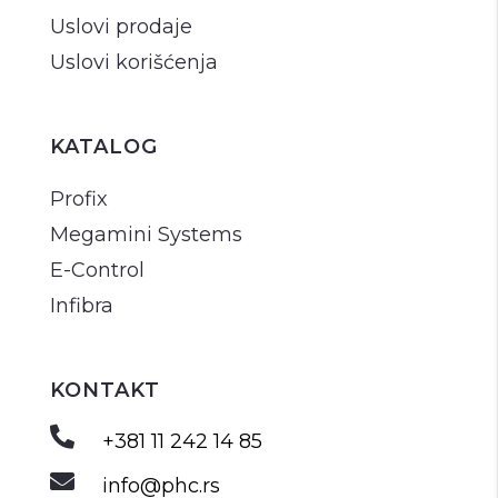
Uslovi prodaje
Uslovi korišćenja
KATALOG
Profix
Megamini Systems
E-Control
Infibra
KONTAKT

+381 11 242 14 85

info@phc.rs