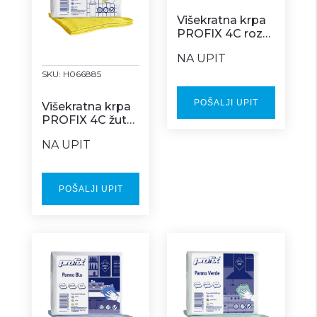
Višekratna krpa
PROFIX 4C roza
Z box
NA UPIT
SKU:
H066885
POŠALJI UPIT
Višekratna krpa
PROFIX 4C žuta
Z box
NA UPIT
POŠALJI UPIT