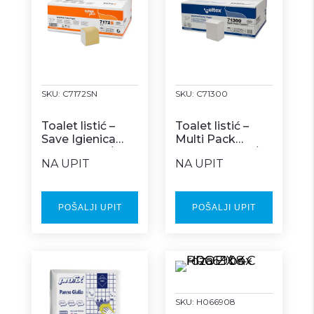
SKU:
C7172SN
SKU:
C71300
Toalet listić –
Toalet listić –
Save Igienica
Multi Pack
Interfold 40/1
COMFORT 36/1
NA UPIT
NA UPIT
POŠALJI UPIT
POŠALJI UPIT
SKU:
H066908