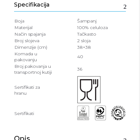
Specifikacija
Boja
Šampanj
Materijal
100% celuloza
Način spajanja
Tačkasto
Broj slojeva
2 sloja
Dimenzije (cm)
38×38
Komada u
40
pakovanju
Broj pakovanja u
36
transportnoj kutiji
Sertifikati za
hranu
Sertifikati
Opis