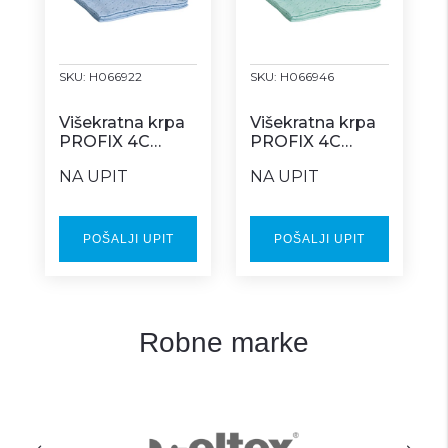
SKU:
H066922
SKU:
H066946
Višekratna krpa
Višekratna krpa
PROFIX 4C
PROFIX 4C
plava Z box
zelena Z box
NA UPIT
NA UPIT
POŠALJI UPIT
POŠALJI UPIT
Robne marke