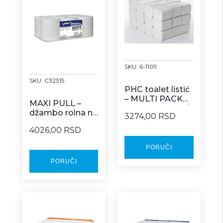
SKU:
6-1109
SKU:
C32315
PHC toalet listić
– MULTI PACK
MAXI PULL –
COMFORT 200/1
džambo rolna na
3274,00 RSD
centralno
4026,00 RSD
izvlačenje 6/1
PORUČI
PORUČI