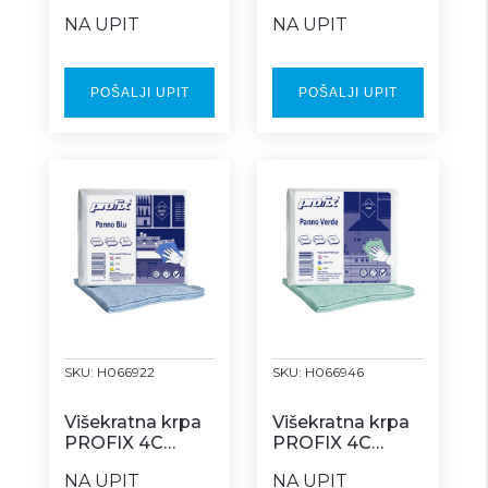
Z box
Z box
NA UPIT
NA UPIT
POŠALJI UPIT
POŠALJI UPIT
SKU:
H066922
SKU:
H066946
Višekratna krpa
Višekratna krpa
PROFIX 4C
PROFIX 4C
plava Z box
zelena Z box
NA UPIT
NA UPIT