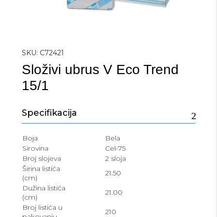
SKU:
C72421
Složivi ubrus V Eco Trend
15/1
Specifikacija
Boja
Bela
Sirovina
Cel-75
Broj slojeva
2 sloja
Širina listića
21.50
(cm)
Dužina listića
21.00
(cm)
Broj listića u
210
pakovanju