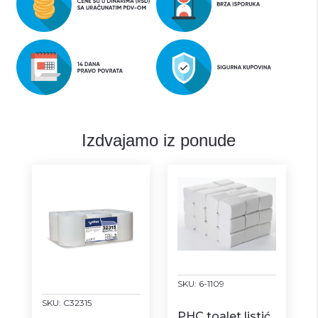
Izdvajamo iz ponude
SKU:
6-1109
SKU:
C32315
PHC toalet listić