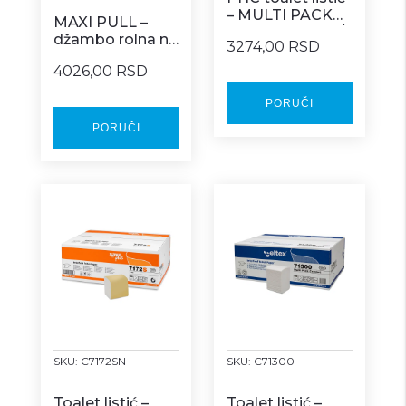
– MULTI PACK
MAXI PULL –
COMFORT 200/1
džambo rolna na
3274,00 RSD
centralno
4026,00 RSD
izvlačenje 6/1
PORUČI
PORUČI
SKU:
C7172SN
SKU:
C71300
Toalet listić –
Toalet listić –