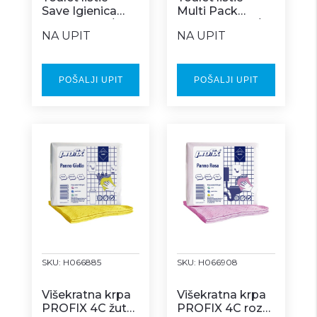
Save Igienica
Multi Pack
Interfold 40/1
COMFORT 36/1
NA UPIT
NA UPIT
POŠALJI UPIT
POŠALJI UPIT
SKU:
H066885
SKU:
H066908
Višekratna krpa
Višekratna krpa
PROFIX 4C žuta
PROFIX 4C roza