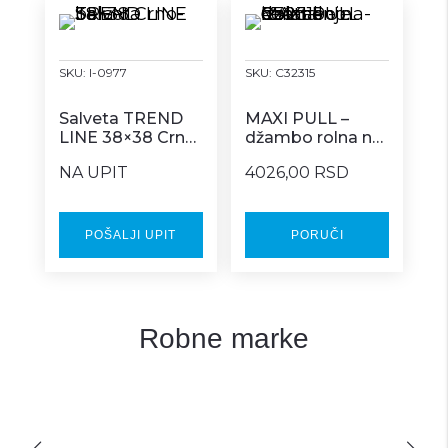
SKU:
I-0977
SKU:
C32315
Salveta TREND
MAXI PULL –
LINE 38×38 Crno-
džambo rolna na
bela
centralno
NA UPIT
4026,00 RSD
izvlačenje 6/1
POŠALJI UPIT
PORUČI
Robne marke