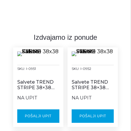
t
V
e
ECONOMIC
r
-
n
reciklaža
Izdvajamo iz ponude
a
-
t
20/1
i
quantity
v
SKU:
I-0951
SKU:
I-0952
e
:
Salvete TREND
Salvete TREND
STRIPE 38×38
STRIPE 38×38
Kakao
Plava
NA UPIT
NA UPIT
POŠALJI UPIT
POŠALJI UPIT