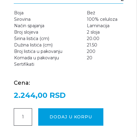
Boja
Bež
Sirovina
100% celuloza
Način spajanja
Laminacija
Broj slojeva
2 sloja
Širina listića (cm)
20.00
Dužina listića (cm)
21.50
Broj listića u pakovanju
200
Komada u pakovanju
20
Sertifikati
Cena:
2.244,00
RSD
PHC
DODAJ U KORPU
A
složivi
l
ubrus