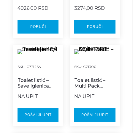
centralno
COMFORT 200/1
4026,00 RSD
3274,00 RSD
izvlačenje 6/1
PORUČI
PORUČI
SKU:
C7172SN
SKU:
C71300
Toalet listić –
Toalet listić –
Save Igienica
Multi Pack
Interfold 40/1
COMFORT 36/1
NA UPIT
NA UPIT
POŠALJI UPIT
POŠALJI UPIT