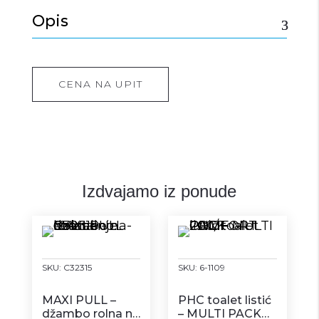
Opis
CENA NA UPIT
Izdvajamo iz ponude
SKU:
C32315
SKU:
6-1109
MAXI PULL –
PHC toalet listić
džambo rolna na
– MULTI PACK