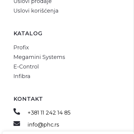
Uslovi prodaje
Uslovi korišćenja
KATALOG
Profix
Megamini Systems
E-Control
Infibra
KONTAKT

+381 11 242 14 85

info@phc.rs