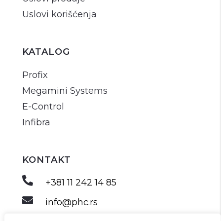
Uslovi korišćenja
KATALOG
Profix
Megamini Systems
E-Control
Infibra
KONTAKT

+381 11 242 14 85

info@phc.rs